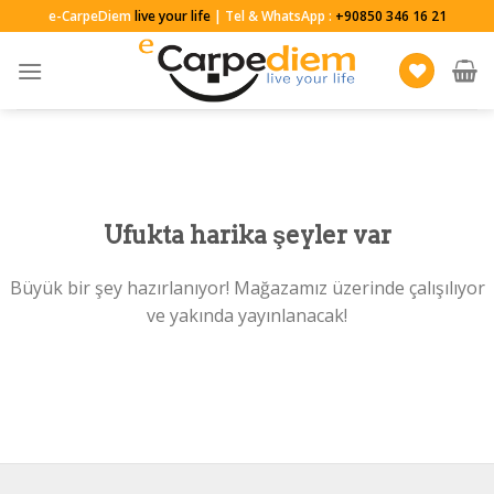
Skip
e-CarpeDiem
live your life
| Tel & WhatsApp :
+90850 346 16 21
to
content
Ufukta harika şeyler var
Büyük bir şey hazırlanıyor! Mağazamız üzerinde çalışılıyor
ve yakında yayınlanacak!