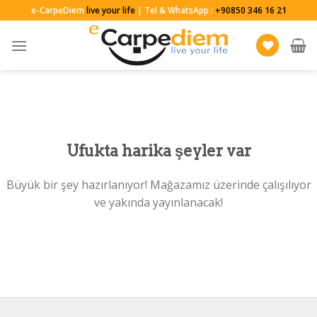
Skip
e-CarpeDiem
live your life
| Tel & WhatsApp :
+90850 346 16 21
to
content
Ufukta harika şeyler var
Büyük bir şey hazırlanıyor! Mağazamız üzerinde çalışılıyor
ve yakında yayınlanacak!