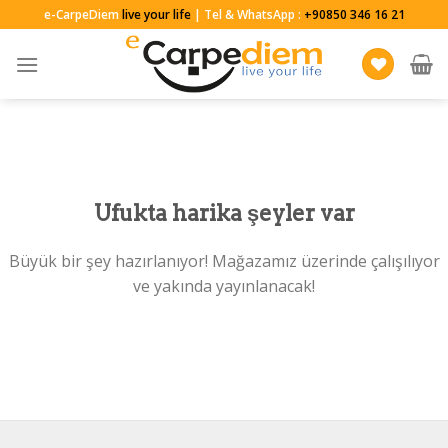
Skip
e-CarpeDiem
live your life
| Tel & WhatsApp :
+90850 346 16 21
to
content
Ufukta harika şeyler var
Büyük bir şey hazırlanıyor! Mağazamız üzerinde çalışılıyor
ve yakında yayınlanacak!