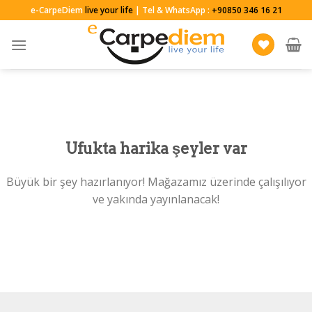
Skip
e-CarpeDiem
live your life
| Tel & WhatsApp :
+90850 346 16 21
to
content
Ufukta harika şeyler var
Büyük bir şey hazırlanıyor! Mağazamız üzerinde çalışılıyor
ve yakında yayınlanacak!