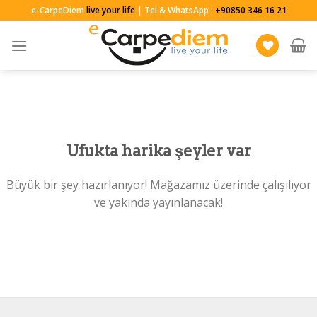
Skip
e-CarpeDiem
live your life
| Tel & WhatsApp :
+90850 346 16 21
to
content
Ufukta harika şeyler var
Büyük bir şey hazırlanıyor! Mağazamız üzerinde çalışılıyor
ve yakında yayınlanacak!