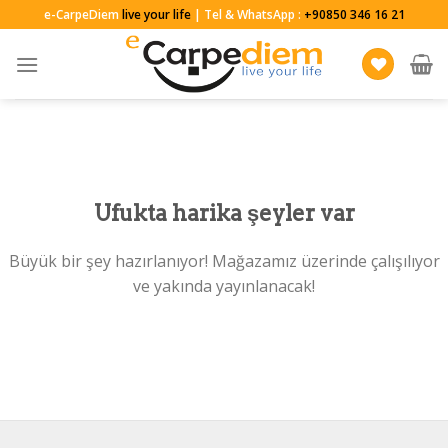
Skip
e-CarpeDiem
live your life
| Tel & WhatsApp :
+90850 346 16 21
to
content
Ufukta harika şeyler var
Büyük bir şey hazırlanıyor! Mağazamız üzerinde çalışılıyor
ve yakında yayınlanacak!