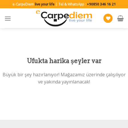
Skip
e-CarpeDiem
live your life
| Tel & WhatsApp :
+90850 346 16 21
to
content
Ufukta harika şeyler var
Büyük bir şey hazırlanıyor! Mağazamız üzerinde çalışılıyor
ve yakında yayınlanacak!