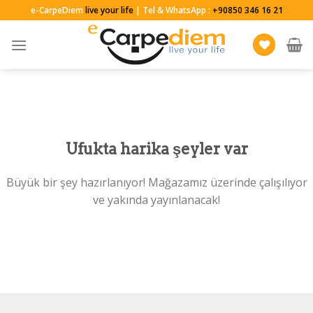
Skip
e-CarpeDiem
live your life
| Tel & WhatsApp :
+90850 346 16 21
to
content
Ufukta harika şeyler var
Büyük bir şey hazırlanıyor! Mağazamız üzerinde çalışılıyor
ve yakında yayınlanacak!