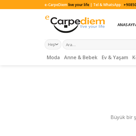
Skip
e-CarpeDiem
live your life
| Tel & WhatsApp :
+90850
to
content
ANASAYF
Ara:
Moda
Anne & Bebek
Ev & Yaşam
K
Büyük bir ş