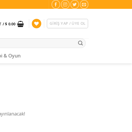
GIRIŞ YAP / ÜYE OL
T /
$ 0.00
i & Oyun
ayınlanacak!