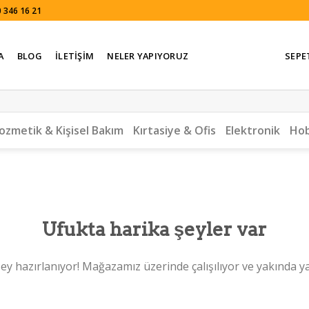
 346 16 21
A
BLOG
İLETIŞIM
NELER YAPIYORUZ
SEPE
ozmetik & Kişisel Bakım
Kırtasiye & Ofis
Elektronik
Hob
Ufukta harika şeyler var
ey hazırlanıyor! Mağazamız üzerinde çalışılıyor ve yakında y