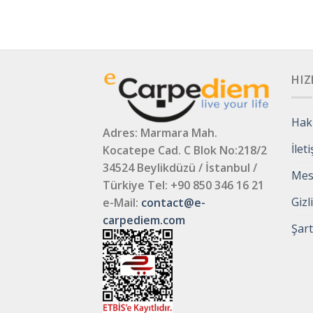
HIZ
Hak
Adres: Marmara Mah.
İlet
Kocatepe Cad. C Blok No:218/2
34524 Beylikdüzü / İstanbul /
Mesa
Türkiye
Tel: +90 850 346 16 21
Gizl
e-Mail:
contact@e-
carpediem.com
Şart