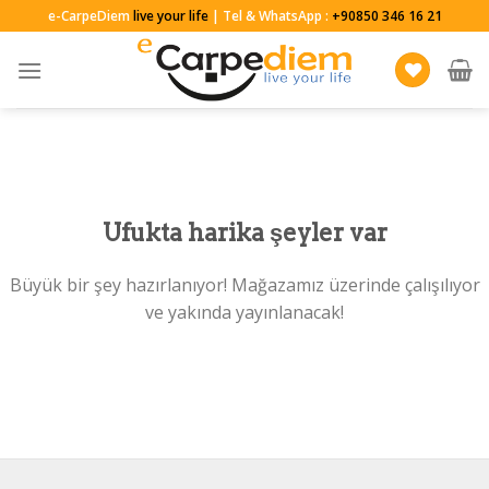
Skip
e-CarpeDiem
live your life
| Tel & WhatsApp :
+90850 346 16 21
to
content
Ufukta harika şeyler var
Büyük bir şey hazırlanıyor! Mağazamız üzerinde çalışılıyor
ve yakında yayınlanacak!