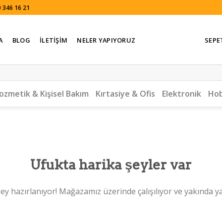
 346 16 21
A
BLOG
İLETIŞIM
NELER YAPIYORUZ
SEPE
ozmetik & Kişisel Bakım
Kırtasiye & Ofis
Elektronik
Hob
Ufukta harika şeyler var
ey hazırlanıyor! Mağazamız üzerinde çalışılıyor ve yakında y