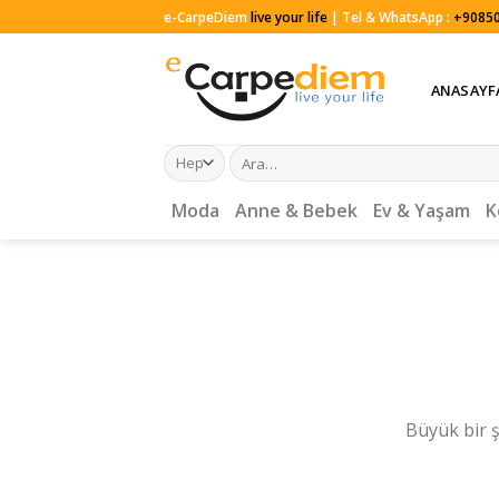
Skip
e-CarpeDiem
live your life
| Tel & WhatsApp :
+90850
to
content
ANASAYF
Ara:
Moda
Anne & Bebek
Ev & Yaşam
K
Büyük bir ş