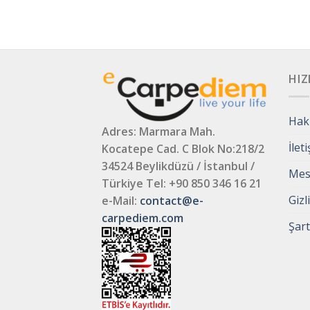
HIZ
Hak
Adres: Marmara Mah.
İlet
Kocatepe Cad. C Blok No:218/2
34524 Beylikdüzü / İstanbul /
Mesa
Türkiye
Tel: +90 850 346 16 21
Gizl
e-Mail:
contact@e-
carpediem.com
Şart