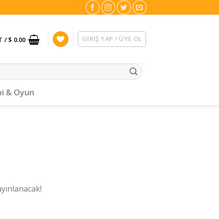
GIRIŞ YAP / ÜYE OL
T /
$ 0.00
i & Oyun
ayınlanacak!