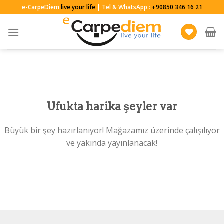
Skip
e-CarpeDiem
live your life
| Tel & WhatsApp :
+90850 346 16 21
to
content
Ufukta harika şeyler var
Büyük bir şey hazırlanıyor! Mağazamız üzerinde çalışılıyor
ve yakında yayınlanacak!