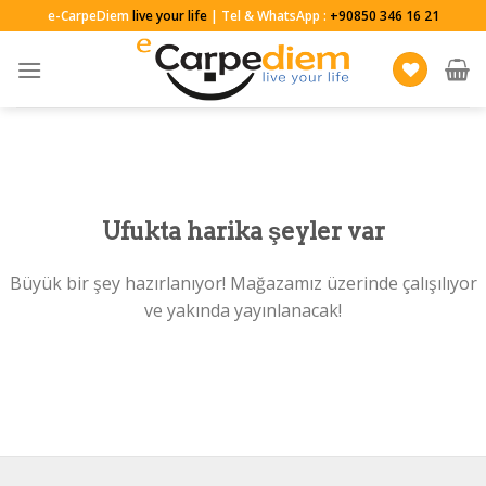
Skip
e-CarpeDiem
live your life
| Tel & WhatsApp :
+90850 346 16 21
to
content
Ufukta harika şeyler var
Büyük bir şey hazırlanıyor! Mağazamız üzerinde çalışılıyor
ve yakında yayınlanacak!