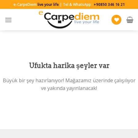
Skip
e-CarpeDiem
live your life
| Tel & WhatsApp :
+90850 346 16 21
to
content
Ufukta harika şeyler var
Büyük bir şey hazırlanıyor! Mağazamız üzerinde çalışılıyor
ve yakında yayınlanacak!