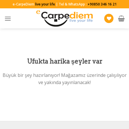
Skip
e-CarpeDiem
live your life
| Tel & WhatsApp :
+90850 346 16 21
to
content
Ufukta harika şeyler var
Büyük bir şey hazırlanıyor! Mağazamız üzerinde çalışılıyor
ve yakında yayınlanacak!