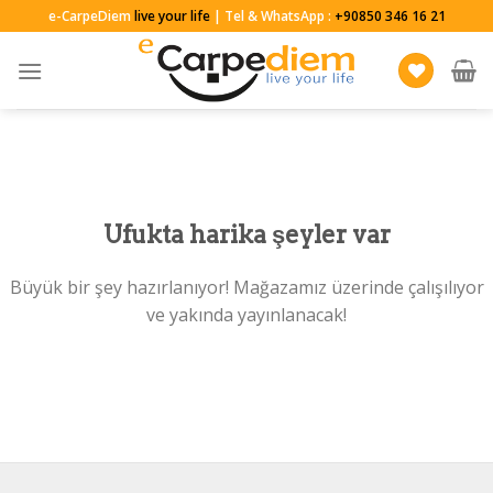
Skip
e-CarpeDiem
live your life
| Tel & WhatsApp :
+90850 346 16 21
to
content
Ufukta harika şeyler var
Büyük bir şey hazırlanıyor! Mağazamız üzerinde çalışılıyor
ve yakında yayınlanacak!