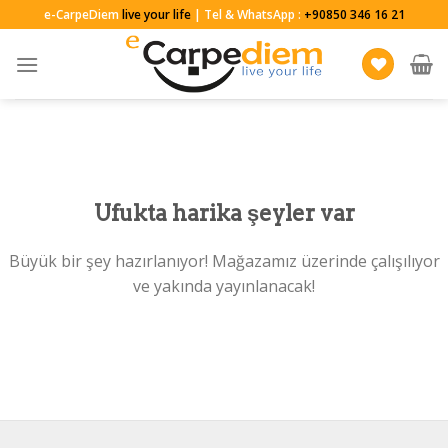
Skip
e-CarpeDiem
live your life
| Tel & WhatsApp :
+90850 346 16 21
to
content
Ufukta harika şeyler var
Büyük bir şey hazırlanıyor! Mağazamız üzerinde çalışılıyor
ve yakında yayınlanacak!