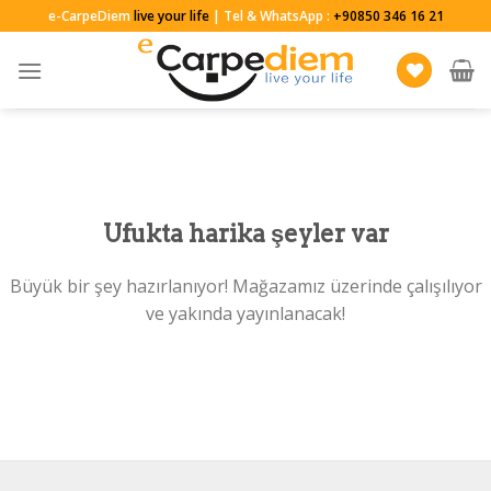
Skip
e-CarpeDiem
live your life
| Tel & WhatsApp :
+90850 346 16 21
to
content
Ufukta harika şeyler var
Büyük bir şey hazırlanıyor! Mağazamız üzerinde çalışılıyor
ve yakında yayınlanacak!