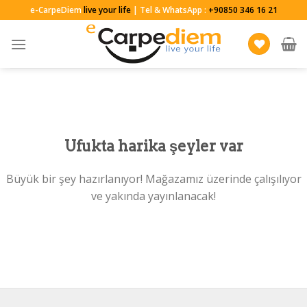
Skip
e-CarpeDiem
live your life
| Tel & WhatsApp :
+90850 346 16 21
to
content
Ufukta harika şeyler var
Büyük bir şey hazırlanıyor! Mağazamız üzerinde çalışılıyor
ve yakında yayınlanacak!