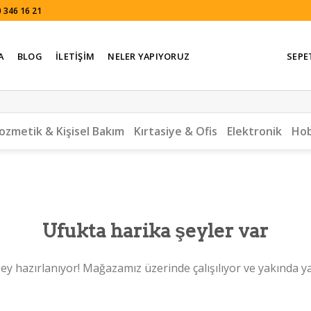
 346 16 21
A
BLOG
İLETIŞIM
NELER YAPIYORUZ
SEPE
ozmetik & Kişisel Bakım
Kırtasiye & Ofis
Elektronik
Hob
Ufukta harika şeyler var
ey hazırlanıyor! Mağazamız üzerinde çalışılıyor ve yakında y