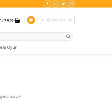
GIRIŞ YAP / ÜYE OL
T /
$ 0.00
i & Oyun
ayınlanacak!