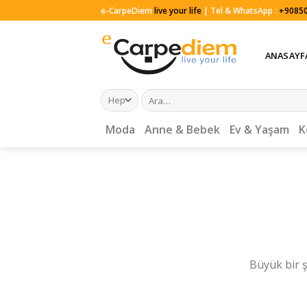
Skip
e-CarpeDiem
live your life
| Tel & WhatsApp :
+90850
to
content
ANASAYF
Ara:
Moda
Anne & Bebek
Ev & Yaşam
K
Büyük bir ş