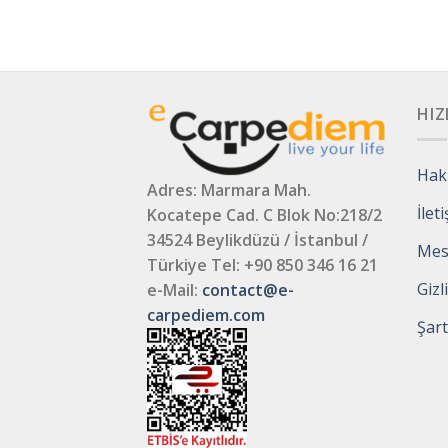
HIZ
Hak
Adres: Marmara Mah.
İlet
Kocatepe Cad. C Blok No:218/2
34524 Beylikdüzü / İstanbul /
Mesa
Türkiye
Tel: +90 850 346 16 21
Gizl
e-Mail:
contact@e-
carpediem.com
Şart