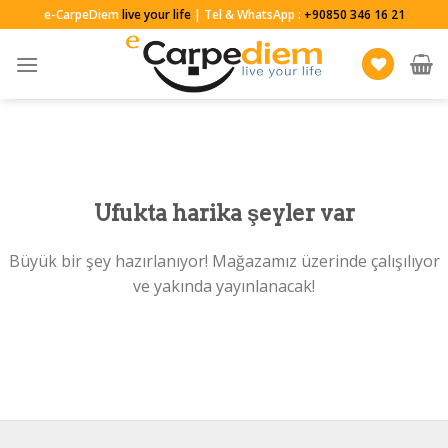
Skip
e-CarpeDiem
live your life
| Tel & WhatsApp :
+90850 346 16 21
to
content
Ufukta harika şeyler var
Büyük bir şey hazırlanıyor! Mağazamız üzerinde çalışılıyor
ve yakında yayınlanacak!