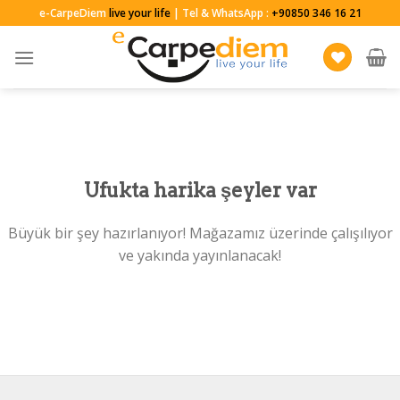
Skip
e-CarpeDiem
live your life
| Tel & WhatsApp :
+90850 346 16 21
to
content
Ufukta harika şeyler var
Büyük bir şey hazırlanıyor! Mağazamız üzerinde çalışılıyor
ve yakında yayınlanacak!