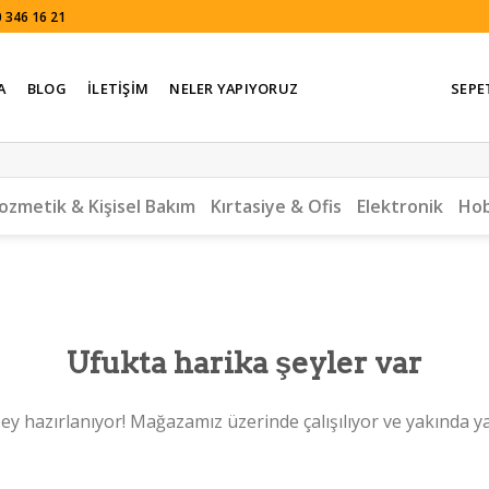
 346 16 21
A
BLOG
İLETIŞIM
NELER YAPIYORUZ
SEPE
ozmetik & Kişisel Bakım
Kırtasiye & Ofis
Elektronik
Hob
Ufukta harika şeyler var
ey hazırlanıyor! Mağazamız üzerinde çalışılıyor ve yakında y