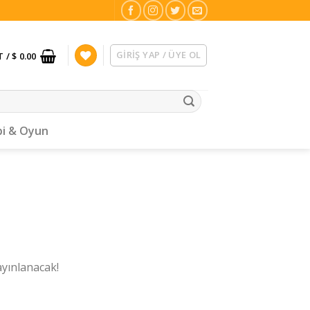
GIRIŞ YAP / ÜYE OL
T /
$ 0.00
i & Oyun
ayınlanacak!