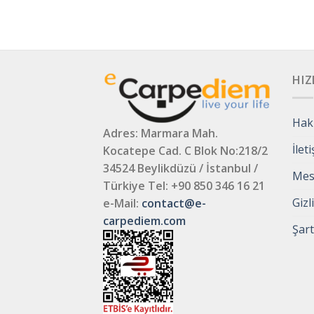
HIZ
Hak
Adres: Marmara Mah.
İlet
Kocatepe Cad. C Blok No:218/2
34524 Beylikdüzü / İstanbul /
Mesa
Türkiye
Tel: +90 850 346 16 21
Gizl
e-Mail:
contact@e-
carpediem.com
Şart