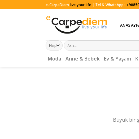
Skip
e-CarpeDiem
live your life
| Tel & WhatsApp :
+90850
to
content
ANASAYF
Ara:
Moda
Anne & Bebek
Ev & Yaşam
K
Büyük bir ş