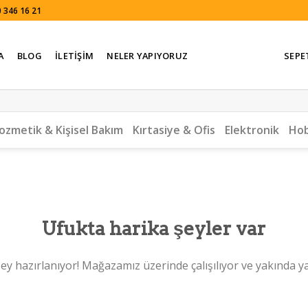
 346 16 21
A
BLOG
İLETIŞIM
NELER YAPIYORUZ
SEPE
ozmetik & Kişisel Bakım
Kırtasiye & Ofis
Elektronik
Hob
Ufukta harika şeyler var
ey hazırlanıyor! Mağazamız üzerinde çalışılıyor ve yakında y