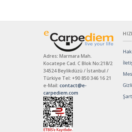
HIZ
Hak
Adres: Marmara Mah.
İlet
Kocatepe Cad. C Blok No:218/2
34524 Beylikdüzü / İstanbul /
Mesa
Türkiye
Tel: +90 850 346 16 21
Gizl
e-Mail:
contact@e-
carpediem.com
Şart