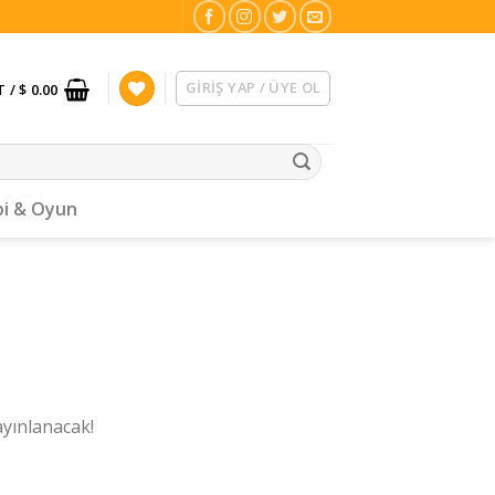
GIRIŞ YAP / ÜYE OL
T /
$ 0.00
i & Oyun
ayınlanacak!