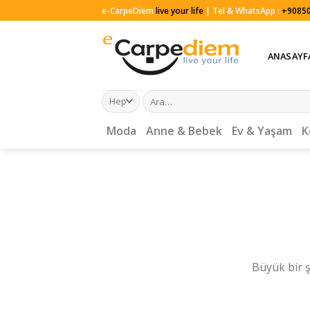
Skip
e-CarpeDiem
live your life
| Tel & WhatsApp :
+90850
to
content
ANASAYF
Ara:
Moda
Anne & Bebek
Ev & Yaşam
K
Büyük bir ş