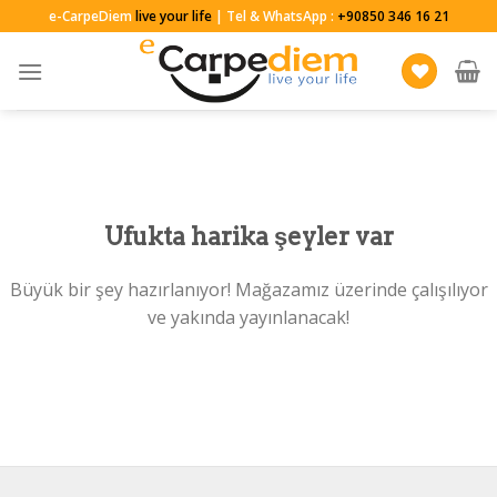
Skip
e-CarpeDiem
live your life
| Tel & WhatsApp :
+90850 346 16 21
to
content
Ufukta harika şeyler var
Büyük bir şey hazırlanıyor! Mağazamız üzerinde çalışılıyor
ve yakında yayınlanacak!