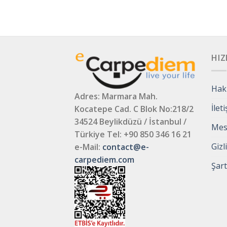
HIZ
Hak
Adres: Marmara Mah.
İlet
Kocatepe Cad. C Blok No:218/2
34524 Beylikdüzü / İstanbul /
Mesa
Türkiye
Tel: +90 850 346 16 21
Gizl
e-Mail:
contact@e-
carpediem.com
Şart