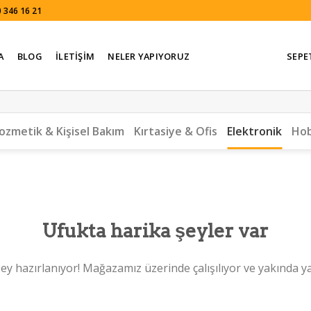
 346 16 21
A
BLOG
İLETIŞIM
NELER YAPIYORUZ
SEPE
ozmetik & Kişisel Bakım
Kırtasiye & Ofis
Elektronik
Hob
Ufukta harika şeyler var
ey hazırlanıyor! Mağazamız üzerinde çalışılıyor ve yakında y