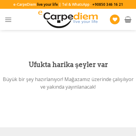
Skip
e-CarpeDiem
live your life
| Tel & WhatsApp :
+90850 346 16 21
to
content
Ufukta harika şeyler var
Büyük bir şey hazırlanıyor! Mağazamız üzerinde çalışılıyor
ve yakında yayınlanacak!