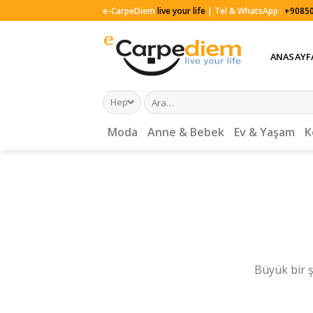
Skip
e-CarpeDiem
live your life
| Tel & WhatsApp :
+90850
to
content
ANASAYF
Ara:
Moda
Anne & Bebek
Ev & Yaşam
K
Büyük bir ş