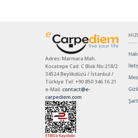
HIZ
Hak
Adres: Marmara Mah.
İlet
Kocatepe Cad. C Blok No:218/2
34524 Beylikdüzü / İstanbul /
Mesa
Türkiye
Tel: +90 850 346 16 21
Gizl
e-Mail:
contact@e-
carpediem.com
Şart