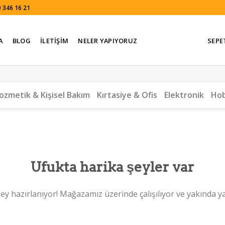
 346 16 21
A
BLOG
İLETIŞIM
NELER YAPIYORUZ
SEPE
ozmetik & Kişisel Bakım
Kırtasiye & Ofis
Elektronik
Hob
Ufukta harika şeyler var
ey hazırlanıyor! Mağazamız üzerinde çalışılıyor ve yakında y