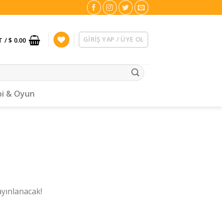
GIRIŞ YAP / ÜYE OL
T /
$ 0.00
i & Oyun
ayınlanacak!