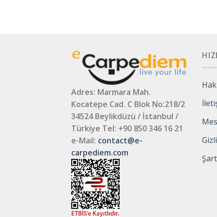
HIZ
Hak
Adres: Marmara Mah.
İlet
Kocatepe Cad. C Blok No:218/2
34524 Beylikdüzü / İstanbul /
Mesa
Türkiye
Tel: +90 850 346 16 21
Gizl
e-Mail:
contact@e-
carpediem.com
Şart