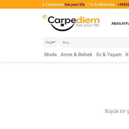
Skip
e-CarpeDiem
live your life
| Tel & WhatsApp :
+90850
to
content
ANASAYF
Ara:
Moda
Anne & Bebek
Ev & Yaşam
K
Büyük bir ş