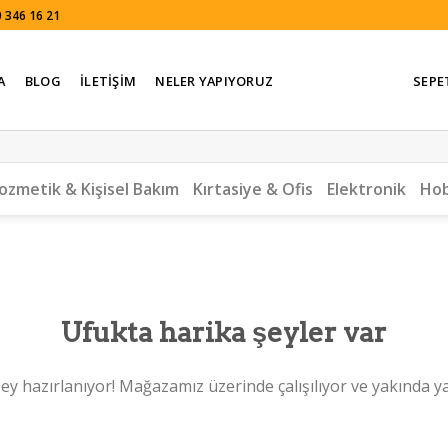
 346 16 21
A
BLOG
İLETIŞIM
NELER YAPIYORUZ
SEPE
ozmetik & Kişisel Bakım
Kırtasiye & Ofis
Elektronik
Hob
Ufukta harika şeyler var
ey hazırlanıyor! Mağazamız üzerinde çalışılıyor ve yakında y