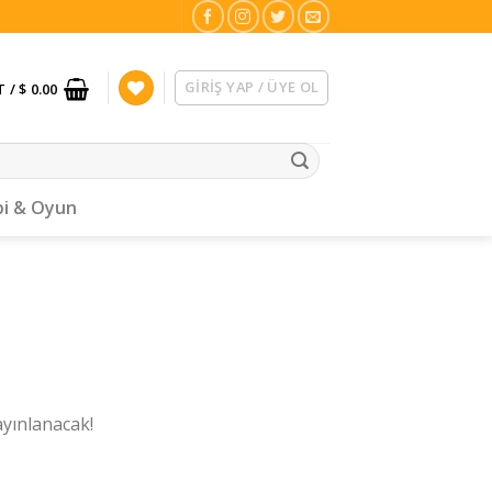
GIRIŞ YAP / ÜYE OL
T /
$ 0.00
i & Oyun
ayınlanacak!