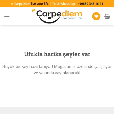
Skip
e-CarpeDiem
live your life
| Tel & WhatsApp :
+90850 346 16 21
to
content
Ufukta harika şeyler var
Büyük bir şey hazırlanıyor! Mağazamız üzerinde çalışılıyor
ve yakında yayınlanacak!