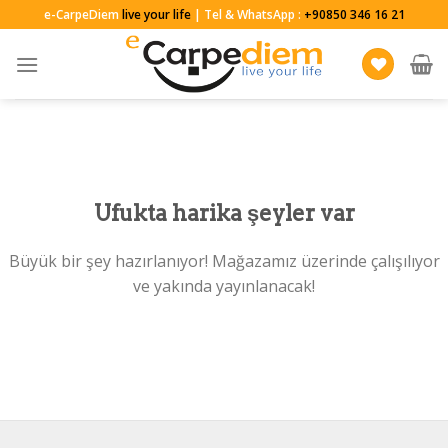
Skip
e-CarpeDiem
live your life
| Tel & WhatsApp :
+90850 346 16 21
to
content
Ufukta harika şeyler var
Büyük bir şey hazırlanıyor! Mağazamız üzerinde çalışılıyor
ve yakında yayınlanacak!