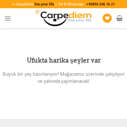
Skip
e-CarpeDiem
live your life
| Tel & WhatsApp :
+90850 346 16 21
to
content
Ufukta harika şeyler var
Büyük bir şey hazırlanıyor! Mağazamız üzerinde çalışılıyor
ve yakında yayınlanacak!