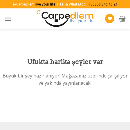
Skip
e-CarpeDiem
live your life
| Tel & WhatsApp :
+90850 346 16 21
to
content
Ufukta harika şeyler var
Büyük bir şey hazırlanıyor! Mağazamız üzerinde çalışılıyor
ve yakında yayınlanacak!