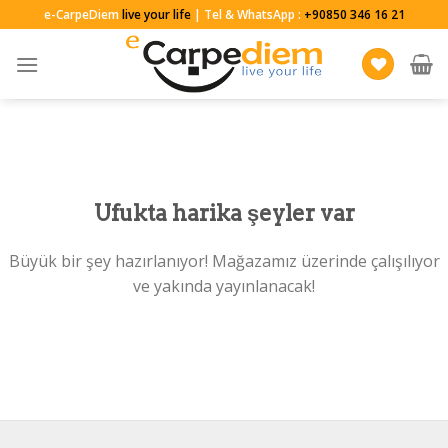
Skip
e-CarpeDiem
live your life
| Tel & WhatsApp :
+90850 346 16 21
to
content
Ufukta harika şeyler var
Büyük bir şey hazırlanıyor! Mağazamız üzerinde çalışılıyor
ve yakında yayınlanacak!