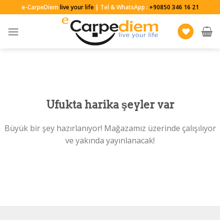
Skip
e-CarpeDiem
live your life
| Tel & WhatsApp :
+90850 346 16 21
to
content
Ufukta harika şeyler var
Büyük bir şey hazırlanıyor! Mağazamız üzerinde çalışılıyor
ve yakında yayınlanacak!