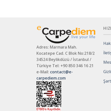
HIZ
Hak
Adres: Marmara Mah.
İlet
Kocatepe Cad. C Blok No:218/2
34524 Beylikdüzü / İstanbul /
Mesa
Türkiye
Tel: +90 850 346 16 21
Gizl
e-Mail:
contact@e-
carpediem.com
Şart