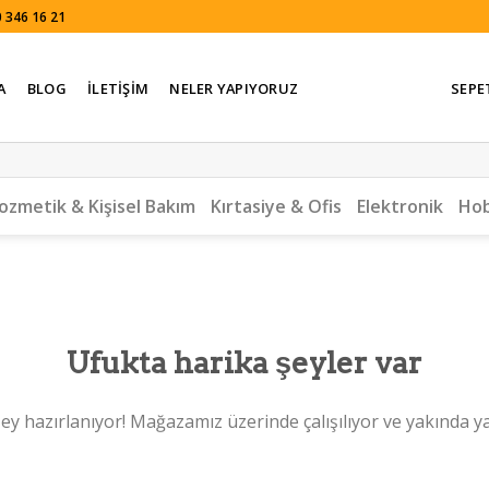
 346 16 21
A
BLOG
İLETIŞIM
NELER YAPIYORUZ
SEPE
ozmetik & Kişisel Bakım
Kırtasiye & Ofis
Elektronik
Hob
Ufukta harika şeyler var
ey hazırlanıyor! Mağazamız üzerinde çalışılıyor ve yakında y