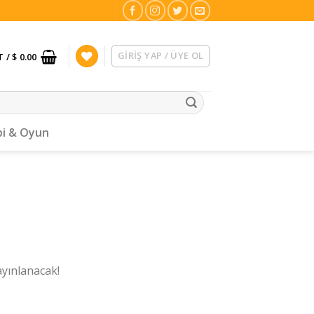
GIRIŞ YAP / ÜYE OL
T /
$ 0.00
i & Oyun
ayınlanacak!