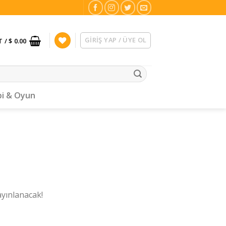
GIRIŞ YAP / ÜYE OL
T /
$ 0.00
i & Oyun
ayınlanacak!