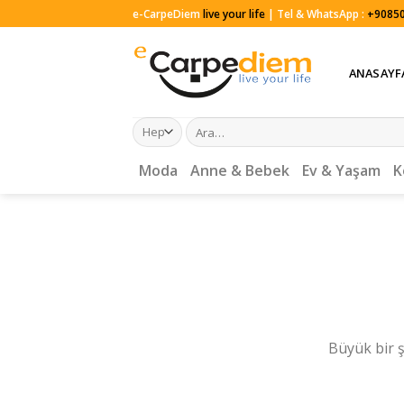
Skip
e-CarpeDiem
live your life
| Tel & WhatsApp :
+90850
to
content
ANASAYF
Ara:
Moda
Anne & Bebek
Ev & Yaşam
K
Büyük bir ş