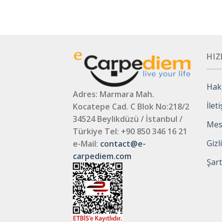
HIZ
Hak
Adres: Marmara Mah.
İlet
Kocatepe Cad. C Blok No:218/2
34524 Beylikdüzü / İstanbul /
Mesa
Türkiye
Tel: +90 850 346 16 21
Gizl
e-Mail:
contact@e-
carpediem.com
Şart