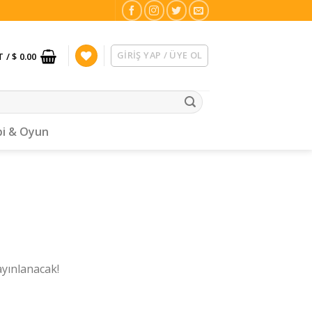
GIRIŞ YAP / ÜYE OL
T /
$ 0.00
i & Oyun
ayınlanacak!