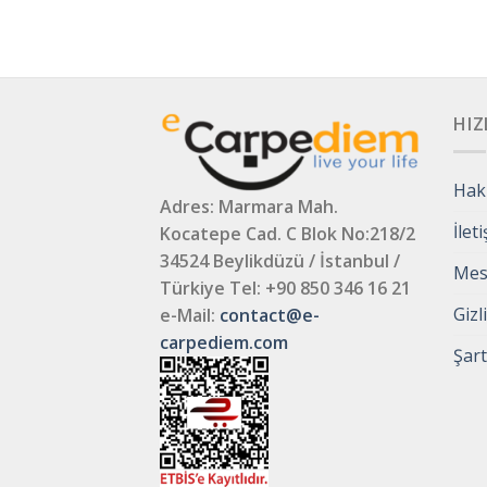
HIZ
Hak
Adres: Marmara Mah.
İlet
Kocatepe Cad. C Blok No:218/2
34524 Beylikdüzü / İstanbul /
Mesa
Türkiye
Tel: +90 850 346 16 21
Gizl
e-Mail:
contact@e-
carpediem.com
Şart