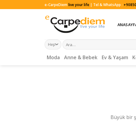
Skip
e-CarpeDiem
live your life
| Tel & WhatsApp :
+90850
to
content
ANASAYF
Ara:
Moda
Anne & Bebek
Ev & Yaşam
K
Büyük bir ş