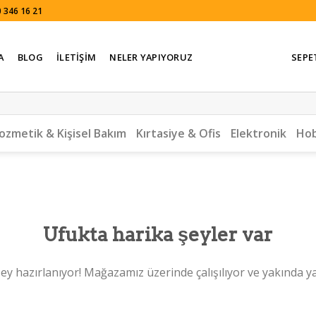
 346 16 21
A
BLOG
İLETIŞIM
NELER YAPIYORUZ
SEPE
ozmetik & Kişisel Bakım
Kırtasiye & Ofis
Elektronik
Hob
Ufukta harika şeyler var
ey hazırlanıyor! Mağazamız üzerinde çalışılıyor ve yakında y