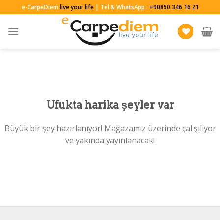
Skip
e-CarpeDiem
live your life
| Tel & WhatsApp :
+90850 346 16 21
to
content
Ufukta harika şeyler var
Büyük bir şey hazırlanıyor! Mağazamız üzerinde çalışılıyor
ve yakında yayınlanacak!