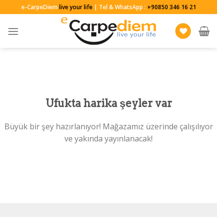
Skip
e-CarpeDiem
live your life
| Tel & WhatsApp :
+90850 346 16 21
to
content
Ufukta harika şeyler var
Büyük bir şey hazırlanıyor! Mağazamız üzerinde çalışılıyor
ve yakında yayınlanacak!