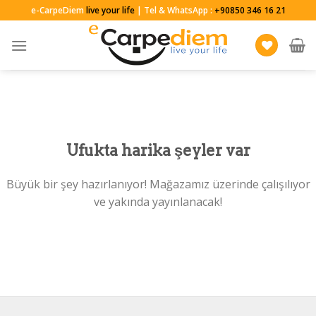
Skip
e-CarpeDiem
live your life
| Tel & WhatsApp :
+90850 346 16 21
to
content
Ufukta harika şeyler var
Büyük bir şey hazırlanıyor! Mağazamız üzerinde çalışılıyor
ve yakında yayınlanacak!