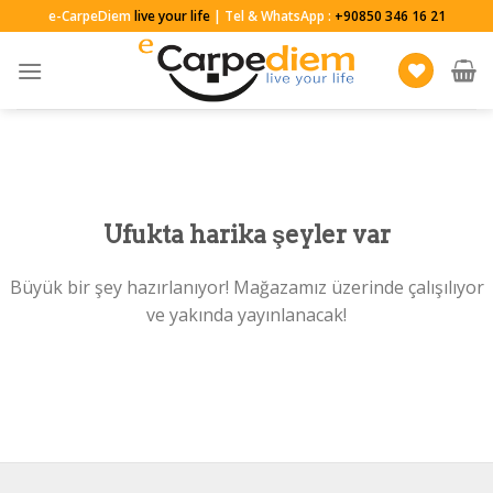
Skip
e-CarpeDiem
live your life
| Tel & WhatsApp :
+90850 346 16 21
to
content
Ufukta harika şeyler var
Büyük bir şey hazırlanıyor! Mağazamız üzerinde çalışılıyor
ve yakında yayınlanacak!