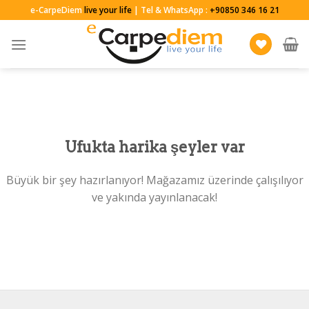
Skip
e-CarpeDiem
live your life
| Tel & WhatsApp :
+90850 346 16 21
to
content
Ufukta harika şeyler var
Büyük bir şey hazırlanıyor! Mağazamız üzerinde çalışılıyor
ve yakında yayınlanacak!