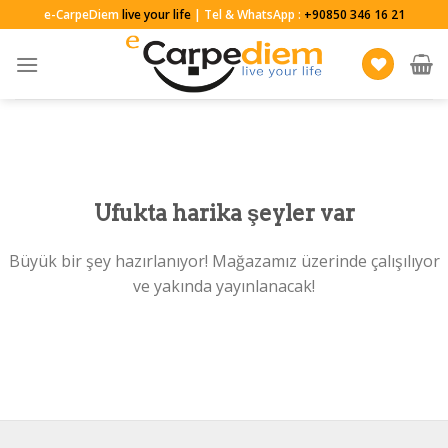
Skip
e-CarpeDiem
live your life
| Tel & WhatsApp :
+90850 346 16 21
to
content
Ufukta harika şeyler var
Büyük bir şey hazırlanıyor! Mağazamız üzerinde çalışılıyor
ve yakında yayınlanacak!