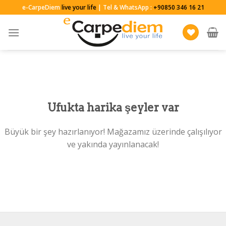
Skip
e-CarpeDiem
live your life
| Tel & WhatsApp :
+90850 346 16 21
to
content
Ufukta harika şeyler var
Büyük bir şey hazırlanıyor! Mağazamız üzerinde çalışılıyor
ve yakında yayınlanacak!