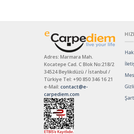
HIZ
Hak
Adres: Marmara Mah.
İlet
Kocatepe Cad. C Blok No:218/2
34524 Beylikdüzü / İstanbul /
Mesa
Türkiye
Tel: +90 850 346 16 21
Gizl
e-Mail:
contact@e-
carpediem.com
Şart