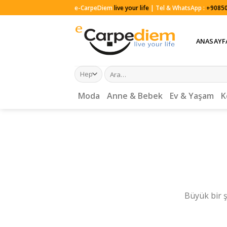
Skip
e-CarpeDiem
live your life
| Tel & WhatsApp :
+90850
to
content
ANASAYF
Ara:
Moda
Anne & Bebek
Ev & Yaşam
K
Büyük bir ş