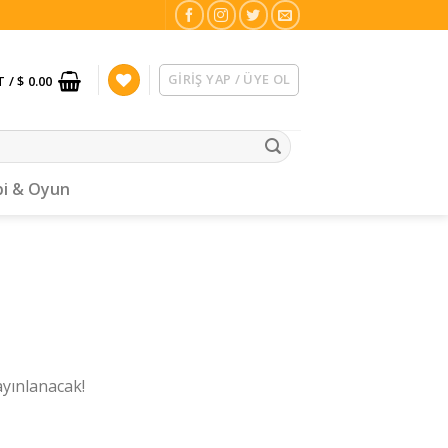
GIRIŞ YAP / ÜYE OL
T /
$ 0.00
i & Oyun
ayınlanacak!