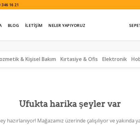
 346 16 21
A
BLOG
İLETIŞIM
NELER YAPIYORUZ
SEPE
ozmetik & Kişisel Bakım
Kırtasiye & Ofis
Elektronik
Hob
Ufukta harika şeyler var
ey hazırlanıyor! Mağazamız üzerinde çalışılıyor ve yakında y