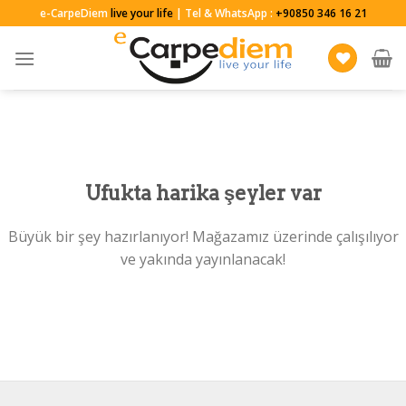
Skip
e-CarpeDiem
live your life
| Tel & WhatsApp :
+90850 346 16 21
to
content
Ufukta harika şeyler var
Büyük bir şey hazırlanıyor! Mağazamız üzerinde çalışılıyor
ve yakında yayınlanacak!