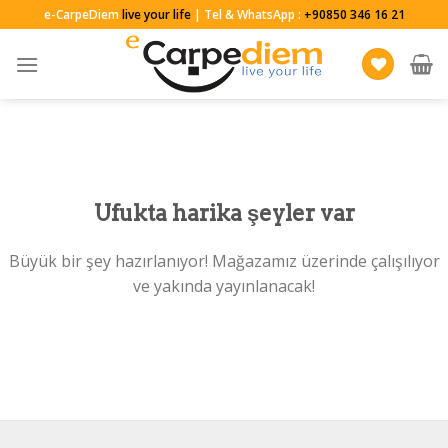
Skip
e-CarpeDiem
live your life
| Tel & WhatsApp :
+90850 346 16 21
to
content
Ufukta harika şeyler var
Büyük bir şey hazırlanıyor! Mağazamız üzerinde çalışılıyor
ve yakında yayınlanacak!