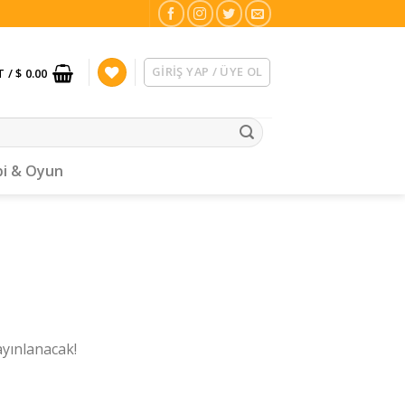
GIRIŞ YAP / ÜYE OL
T /
$ 0.00
i & Oyun
ayınlanacak!