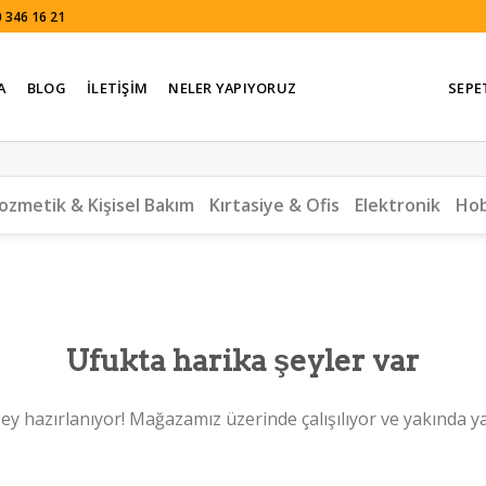
 346 16 21
A
BLOG
İLETIŞIM
NELER YAPIYORUZ
SEPE
ozmetik & Kişisel Bakım
Kırtasiye & Ofis
Elektronik
Hob
Ufukta harika şeyler var
ey hazırlanıyor! Mağazamız üzerinde çalışılıyor ve yakında y