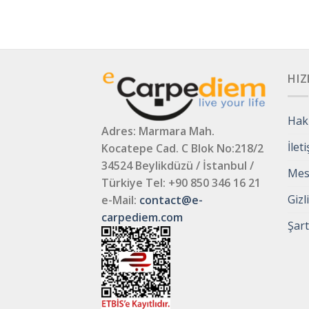
HIZ
Hak
Adres: Marmara Mah.
İlet
Kocatepe Cad. C Blok No:218/2
34524 Beylikdüzü / İstanbul /
Mesa
Türkiye
Tel: +90 850 346 16 21
Gizl
e-Mail:
contact@e-
carpediem.com
Şart