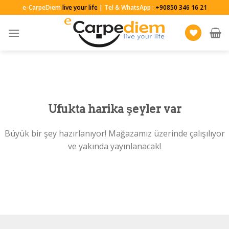
Skip
e-CarpeDiem
live your life
| Tel & WhatsApp :
+90850 346 16 21
to
content
Ufukta harika şeyler var
Büyük bir şey hazırlanıyor! Mağazamız üzerinde çalışılıyor
ve yakında yayınlanacak!